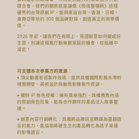
媒合會，我們的願景就是讓像《怪怪整理師》這樣
優秀的台灣原創 IP，能與來自台灣、香港、日韓、
東南亞等地的 300 個品牌對接，創造真正的商業價
值。
2026 年初，讓我們在商場上，見證創意如何變成好
生意。別讓這個能打動無數家庭的機會，從指縫中
溜走！
可支援本次參展方的資源：
♦ 頂尖動畫影音製作技術：提供具備國際影展水準的
視覺開發、美術設計與動態影像製作資源。
♦ 獨特 IP 角色授權：擁有風格強烈、具備教育內涵
的原創角色形象，能為合作夥伴的產品注入故事靈
魂。
♦ 創意內容行銷轉化：具備將品牌訊息轉譯為童趣語
言的能力，能協助將硬生生的產品轉化為孩子易懂
的影像語言。