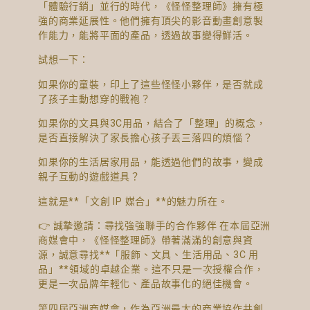
「體驗行銷」並行的時代，《怪怪整理師》擁有極
強的商業延展性。他們擁有頂尖的影音動畫創意製
作能力，能將平面的產品，透過故事變得鮮活。
試想一下：
如果你的童裝，印上了這些怪怪小夥伴，是否就成
了孩子主動想穿的戰袍？
如果你的文具與3C用品，結合了「整理」的概念，
是否直接解決了家長擔心孩子丟三落四的煩惱？
如果你的生活居家用品，能透過他們的故事，變成
親子互動的遊戲道具？
這就是**「文創 IP 媒合」**的魅力所在。
👉 誠摯邀請：尋找強強聯手的合作夥伴 在本屆亞洲
商媒會中，《怪怪整理師》帶著滿滿的創意與資
源，誠意尋找**「服飾、文具、生活用品、3C 用
品」**領域的卓越企業。這不只是一次授權合作，
更是一次品牌年輕化、產品故事化的絕佳機會。
第四屆亞洲商媒會，作為亞洲最大的商業協作共創