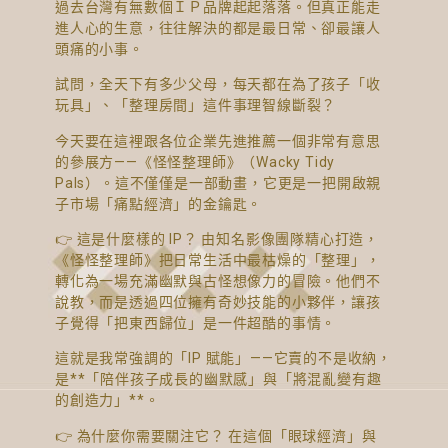
過去台灣有無數個ＩＰ品牌起起落落。但真正能走
進人心的生意，往往解決的都是最日常、卻最讓人
頭痛的小事。
試問，全天下有多少父母，每天都在為了孩子「收
玩具」、「整理房間」這件事理智線斷裂？
今天要在這裡跟各位企業先進推薦一個非常有意思
的參展方——《怪怪整理師》（Wacky Tidy
Pals）。這不僅僅是一部動畫，它更是一把開啟親
子市場「痛點經濟」的金鑰匙。
👉 這是什麼樣的 IP？ 由知名影像團隊精心打造，
《怪怪整理師》把日常生活中最枯燥的「整理」，
轉化為一場充滿幽默與古怪想像力的冒險。他們不
說教，而是透過四位擁有奇妙技能的小夥伴，讓孩
子覺得「把東西歸位」是一件超酷的事情。
這就是我常強調的「IP 賦能」——它賣的不是收納，
是**「陪伴孩子成長的幽默感」與「將混亂變有趣
的創造力」**。
👉 為什麼你需要關注它？ 在這個「眼球經濟」與