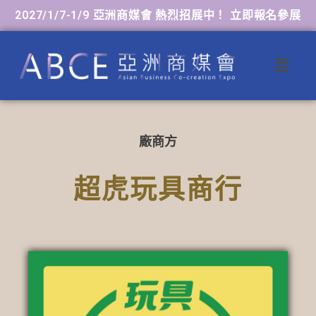
2027/1/7-1/9 亞洲商媒會 熱烈招展中！ 立即報名參展
廠商方
超虎玩具商行