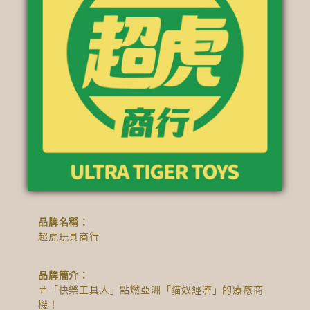
品牌名稱：
超虎玩具商行
品牌簡介：
＃「快樂工具人」點燃亞洲「貓奴經濟」的療癒商
機！