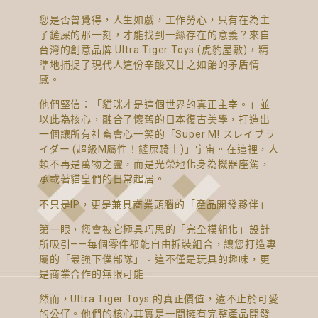
您是否曾覺得，人生如戲，工作勞心，只有在為主
子鏟屎的那一刻，才能找到一絲存在的意義？來自
台灣的創意品牌 Ultra Tiger Toys (虎豹屋敷)，精
準地捕捉了現代人這份辛酸又甘之如飴的矛盾情
感。
他們堅信：「貓咪才是這個世界的真正主宰。」並
以此為核心，融合了懷舊的日本復古美學，打造出
一個讓所有社畜會心一笑的「Super M! スレイブラ
イダー (超級M屬性！鏟屎騎士)」宇宙。在這裡，人
類不再是萬物之靈，而是光榮地化身為機器座駕，
承載著貓皇們的日常起居。
不只是IP，更是兼具商業頭腦的「產品開發夥伴」
第一眼，您會被它極具巧思的「完全模組化」設計
所吸引——每個零件都能自由拆裝組合，讓您打造專
屬的「最強下僕部隊」。這不僅是玩具的趣味，更
是商業合作的無限可能。
然而，Ultra Tiger Toys 的真正價值，遠不止於可愛
的公仔。他們的核心其實是一間擁有完整產品開發