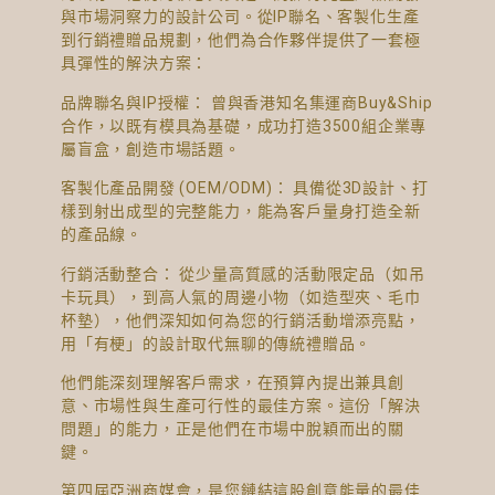
與市場洞察力的設計公司。從IP聯名、客製化生產
到行銷禮贈品規劃，他們為合作夥伴提供了一套極
具彈性的解決方案：
品牌聯名與IP授權： 曾與香港知名集運商Buy&Ship
合作，以既有模具為基礎，成功打造3500組企業專
屬盲盒，創造市場話題。
客製化產品開發 (OEM/ODM)： 具備從3D設計、打
樣到射出成型的完整能力，能為客戶量身打造全新
的產品線。
行銷活動整合： 從少量高質感的活動限定品（如吊
卡玩具），到高人氣的周邊小物（如造型夾、毛巾
杯墊），他們深知如何為您的行銷活動增添亮點，
用「有梗」的設計取代無聊的傳統禮贈品。
他們能深刻理解客戶需求，在預算內提出兼具創
意、市場性與生產可行性的最佳方案。這份「解決
問題」的能力，正是他們在市場中脫穎而出的關
鍵。
第四屆亞洲商媒會，是您鏈結這股創意能量的最佳