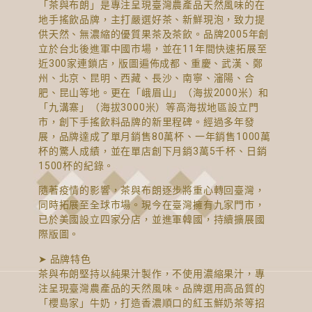
「茶與布朗」是專注呈現臺灣農產品天然風味的在
地手搖飲品牌，主打嚴選好茶、新鮮現泡，致力提
供天然、無濃縮的優質果茶及茶飲。品牌2005年創
立於台北後進軍中國市場，並在11年間快速拓展至
近300家連鎖店，版圖遍佈成都、重慶、武漢、鄭
州、北京、昆明、西藏、長沙、南寧、瀋陽、合
肥、昆山等地。更在「峨眉山」（海拔2000米）和
「九溝寨」（海拔3000米）等高海拔地區設立門
市，創下手搖飲料品牌的新里程碑。經過多年發
展，品牌達成了單月銷售80萬杯、一年銷售1000萬
杯的驚人成績，並在單店創下月銷3萬5千杯、日銷
1500杯的紀錄。
隨著疫情的影響，茶與布朗逐步將重心轉回臺灣，
同時拓展至全球市場。現今在臺灣擁有九家門市，
已於美國設立四家分店，並進軍韓國，持續擴展國
際版圖。
➤ 品牌特色
茶與布朗堅持以純果汁製作，不使用濃縮果汁，專
注呈現臺灣農產品的天然風味。品牌選用高品質的
「櫻島家」牛奶，打造香濃順口的紅玉鮮奶茶等招