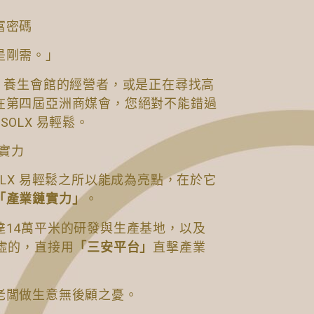
富密碼
是剛需。」
、養生會館的經營者，或是正在尋找高
在第四屆亞洲商媒會，您絕對不能錯過
OLX 易輕鬆。
發實力
OLX 易輕鬆之所以能成為亮點，在於它
「產業鏈實力」
。
達14萬平米的研發與生產基地，以及
虛的，直接用
「三安平台」
直擊產業
老闆做生意無後顧之憂。