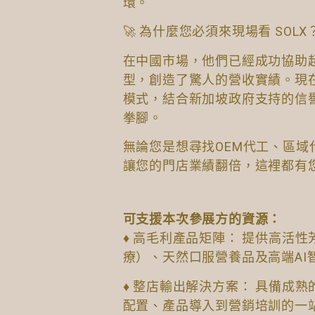
環。
🚀 為什麼您必須來現場看 SOLX
在中國市場，他們已經成功協助超過 
型，創造了驚人的營收實績。現
模式，結合新加坡政府支持的信
拳腳。
無論您是想尋找OEM代工、區
讓您的門店業績翻倍，這裡都有
可支援本次參展方的資源：
♦ 高毛利產品矩陣： 提供高活
療）、天然口服營養品及高端AI
♦ 整店輸出解決方案： 具備成
配置、產品導入到營銷培訓的一