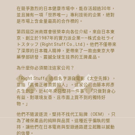
在競爭激烈的日本健康市場中，能存活超過30年，
並且擁有一項「世界唯一」專利技術的企業，絕對
是市場上含金量最高的合作標的。
第四屆亞洲商媒會很榮幸向各位介紹，來自日本東
京、創立於1987年的實力派企業——株式会社ライ
トスタッフ (Right Stuff Co., Ltd.)。他們不僅帶來
了深厚的日本職人精神，更帶來了一款由東京大學
藥學部研發、震撼全球生技界的王牌產品。
為什麼你必須關注這家公司？
「Right Stuff」這個名字源自電影《太空先鋒》，
意指「具備正確資質的人」。這家公司由藤本邦彥
先生創立，近40年來只堅持一件事：「只做對身心
有益、對環境友善、且市面上買不到的獨特好
物。」
他們不隨波逐流，堅持不找代工貼牌（OEM），只
為了確保產品的純粹與品質。這種近乎偏執的堅
持，讓他們在日本電商與型錄通路建立起難以撼動
的信譽。