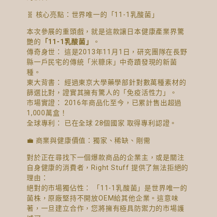
🧬 核心亮點：世界唯一的「11-1乳酸菌」
本次參展的重頭戲，就是這款讓日本健康產業界驚
艷的
「11-1乳酸菌」
。
傳奇身世： 這是2013年11月1日，研究團隊在長野
縣一戶民宅的傳統「米糠床」中奇蹟發現的新菌
種。
東大背書： 經過東京大學藥學部針對數萬種素材的
篩選比對，證實其擁有驚人的「免疫活性力」。
市場實證： 2016年商品化至今，已累計售出超過
1,000萬盒！
全球專利： 已在全球 28個國家 取得專利認證。
💼 商業與健康價值：獨家、稀缺、剛需
對於正在尋找下一個爆款商品的企業主，或是關注
自身健康的消費者，Right Stuff 提供了無法拒絕的
理由：
絕對的市場獨佔性： 「11-1乳酸菌」是世界唯一的
菌株，原廠堅持不開放OEM給其他企業。這意味
著，一旦建立合作，您將擁有極具防禦力的市場護