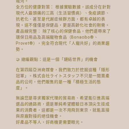
城河。
全方位的健康對策： 根據實驗數據，該成分在針對
現代人最頭痛的三高（生活習慣病）、免疫調節、
抗老化、甚至是代謝症候群方面，都有卓越的表
現。這不僅僅是保健品，更是高齡化社會的剛需。
產品線完整： 除了核心的保健食品，他們還帶來了
環保日用品及高端寵物食品（Bonacibo®、
Provet®），完全符合現代「人寵共好」的商業趨
勢。
🤝 總編觀點：這是一個「鏈結世界」的機會
在第四屆亞洲商媒會，我們致力於挖掘這種「隱形
冠軍」。株式会社ライトスタッフ不只是一間賣產
品的公司，他們販售的是一種「積極生活的態
度」。
無論您是尋求獨家代理的貿易商、希望能引進高端
選品的通路商，還是單純希望體驗日本頂尖生技成
果的消費者，這都是一次不用飛到東京，就能直接
與原廠對接的絕佳機會。
好產品不等人，好商機更需要眼光。