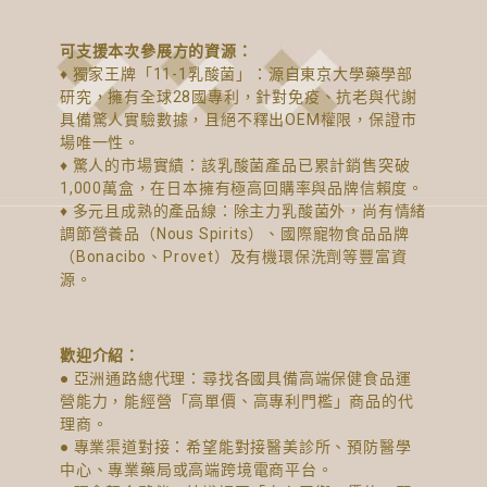
可支援本次參展方的資源：
♦ 獨家王牌「11-1乳酸菌」：源自東京大學藥學部
研究，擁有全球28國專利，針對免疫、抗老與代謝
具備驚人實驗數據，且絕不釋出OEM權限，保證市
場唯一性。
♦ 驚人的市場實績：該乳酸菌產品已累計銷售突破
1,000萬盒，在日本擁有極高回購率與品牌信賴度。
♦ 多元且成熟的產品線：除主力乳酸菌外，尚有情緒
調節營養品（Nous Spirits）、國際寵物食品品牌
（Bonacibo、Provet）及有機環保洗劑等豐富資
源。
歡迎介紹：
● 亞洲通路總代理：尋找各國具備高端保健食品運
營能力，能經營「高單價、高專利門檻」商品的代
理商。
● 專業渠道對接：希望能對接醫美診所、預防醫學
中心、專業藥局或高端跨境電商平台。