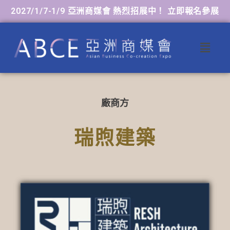
2027/1/7-1/9 亞洲商媒會 熱烈招展中！ 立即報名參展
廠商方
瑞煦建築