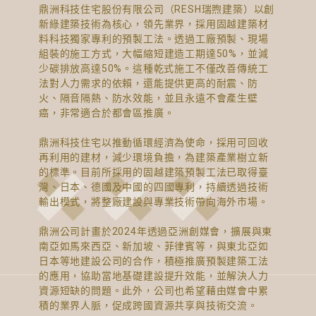
鼎洲科技住宅股份有限公司（RESH瑞煦建築）以創
新綠建築技術為核心，領先業界，採用固越建築材
料科技獨家專利的預製工法。透過工廠預製、現場
組裝的施工方式，大幅縮短建造工期達50%，並減
少碳排放高達50%。這種乾式施工不僅改善傳統工
法對人力需求的依賴，還能提供更高的耐震、防
火、隔音隔熱、防水效能，並且永遠不會產生壁
癌，非常適合於都會區推廣。
鼎洲科技住宅以推動循環經濟為使命，採用可回收
再利用的建材，減少環境負擔，為建築產業樹立新
的標準。目前所採用的固越建築預製工法已取得臺
灣、日本、德國及中國的四國專利，持續透過技術
輸出模式，將整廠建設與專業技術帶向海外市場。
鼎洲公司計畫於2024年透過亞洲創媒會，擴展與東
南亞如馬來西亞、新加坡、菲律賓等，與東北亞如
日本等地建設公司的合作，積極推廣預製建築工法
的應用，協助當地基礎建設提升效能，並解決人力
資源短缺的問題。此外，公司也希望藉由媒會中累
積的業界人脈，促成跨國資源共享與技術交流。