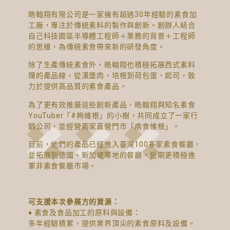
皓翰翔有限公司是一家擁有超過30年經驗的素食加
工廠，專注於傳統素料的製作與創新。創辦人結合
自己科技園區半導體工程師＋業務的背景＋工程師
的思維，為傳統素食帶來新的研發角度。
除了生產傳統素食外，皓翰翔也積極拓展西式素料
理的產品線，從漢堡肉、培根到荷包蛋、起司，致
力於提供高品質的素食產品。
為了更有效推廣這些創新產品，皓翰翔與知名素食
YouTuber「#夠維根」的小樹，共同成立了一家行
銷公司，並經營兩家直營門市「痞食維根」。
目前，他們的產品已經進入臺灣100多家素食餐廳，
並拓展到德國、新加坡等地的餐廳，近期更積極進
軍非素食餐廳市場。
可支援本次參展方的資源：
♦ 素食及食品加工的原料與設備：
多年經驗積累，提供業界頂尖的素食原料及設備。