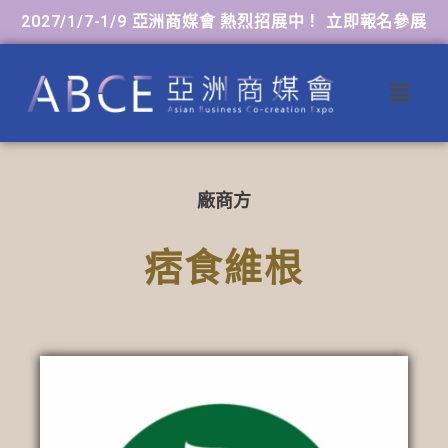
2027/1/7-1/9 亞洲商媒會 熱烈招展中！ 立即報名參展
廠商方
痞食維根