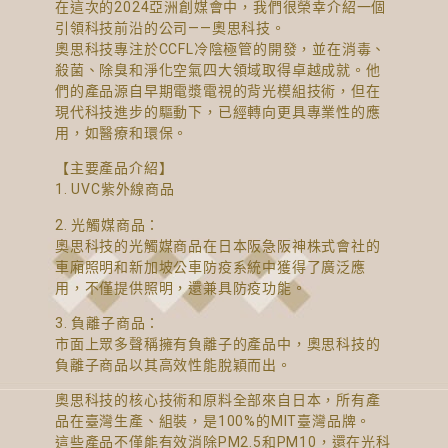
在這次的2024亞洲創媒會中，我們很榮幸介紹一個
引領科技前沿的公司——奧思科技。
奧思科技專注於CCFL冷陰極管的開發，並在消毒、
殺菌、除臭和淨化空氣四大領域取得卓越成就。他
們的產品源自早期電漿電視的背光模組技術，但在
現代科技進步的驅動下，已經轉向更具專業性的應
用，如醫療和環保。
【主要產品介紹】
1. UVC紫外線商品
2. 光觸媒商品：
奧思科技的光觸媒商品在日本阪急阪神株式會
社的
車廂照明和新加坡公車防疫系統中獲得了廣泛應
用，不僅提供照明，還兼具防疫功能。
3. 負離子商品：
市面上眾多聲稱擁有負離子的產品中，奧思科技的
負離子商品以其高效性能脫穎而出。
奧思科技的核心技術和原料全部來自日本，所有產
品在臺灣生產、組裝，是100%的MIT臺灣品牌。
這些產品不僅能有效消除PM2.5和PM10，還在光科