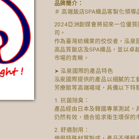
品牌簡介：
＃ 高端飯店SPA織品客製化領導
2024亞洲創媒會將迎來一位優
司。
作為臺灣紡織業的佼佼者，泓泉國
高品質飯店及SPA織品，並以卓
市場的青睞。
➤ 泓泉國際的產品特色
泓泉國際提供的產品以細膩的工藝
芳療館等高端場域，具備以下特
1. 抗菌除臭：
產品經由日本及韓國專業測試，
仍然有效，適合追求衛生環保的
2. 舒適耐用：
使用特殊材質製成，產品不僅輕