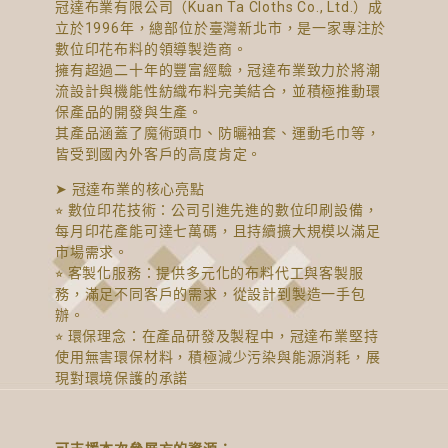
冠達布業有限公司（Kuan Ta Cloths Co., Ltd.）成
立於1996年，總部位於臺灣新北市，是一家專注於
數位印花布料的領導製造商。
擁有超過二十年的豐富經驗，冠達布業致力於將潮
流設計與機能性紡織布料完美結合，並積極推動環
保產品的開發與生產。
其產品涵蓋了魔術頭巾、防曬袖套、運動毛巾等，
皆受到國內外客戶的高度肯定。
➤ 冠達布業的核心亮點
⭐︎ 數位印花技術：公司引進先進的數位印刷設備，
每月印花產能可達七萬碼，且持續擴大規模以滿足
市場需求。
⭐︎ 客製化服務：提供多元化的布料代工與客製服
務，滿足不同客戶的需求，從設計到製造一手包
辦。
⭐︎ 環保理念：在產品研發及製程中，冠達布業堅持
使用無害環保材料，積極減少污染與能源消耗，展
現對環境保護的承諾