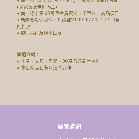
♦ 南一書局x KIDO:官方LINE@一萬兩千位有效會員
(以家長及老師為主)
♦ 南一綠市集:60萬筆會員資料、千筆以上商品項目
♦ 新媒體影像製作、知識型VTUBER/YOUTUBER業
配推廣
♦ 協助書籍及繪本出版
歡迎介紹：
● 生活、文具、母嬰、3C用品等品牌合作
● 綠色商品包裝及通路合作
展覽資訊