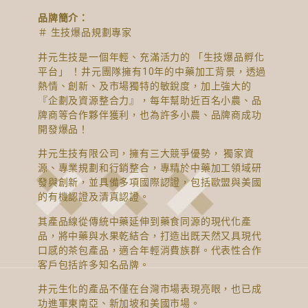
品牌簡介：
＃ 生技爆品規劃專家
井元生技是一個年輕、充滿活力的 「生技爆品孵化
平台」 ！井元團隊擁有10年的中藥加工背景，透過
熱情、創新、及市場獨特的敏銳度，加上強大的
『企劃及資源整合力』，每年幫助近百名小農、品
牌商等合作夥伴獲利，也為許多小農、品牌商成功
開發爆品！
井元生技有限公司，擁有三大競爭優勢， 獨家資
源、專業規劃和行銷整合，專精於中藥加工領域研
發與創新，並具備多項國際認證，包括歐盟與美國
的有機認證及清真認證。
其產品線從傳統中藥延伸到藥食同源的現代化產
品，將中藥與水果乾結合，打造出既天然又具現代
口感的茶包產品，適合年輕消費族群。代表性合作
客戶包括許多知名品牌。
井元生化的產品不僅在台灣市場表現亮眼，也已成
功進軍東南亞、新加坡和美國市場。