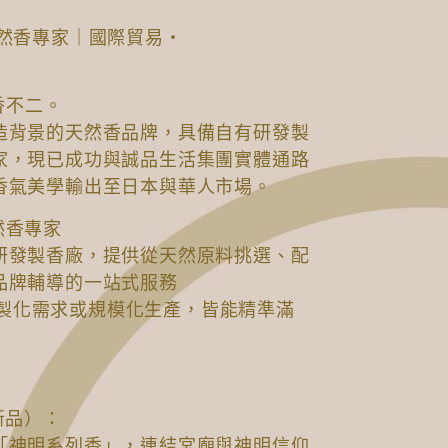
天然香專家｜國際貿易・
香不二。
造背景的天然香品牌，具備自有研發製
家，現已成功與誠品生活集團實體通路
香氣美學輸出至日本與華人市場。
然香專家
研發製香廠，提供從天然原料挑選、配
品牌輔導的一站式服務
是客製化需求或規模化生產，皆能精準滿
新品）：
「神明系列香」，連結宮廟與神明信仰