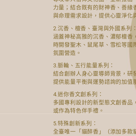
力量；結合既有的財神香、善緣
與命理需求設計，提供心靈淨化
2.沉香、檀香、臺灣與外國系列
涵蓋神秘高雅的沉香、濃郁檀香
時開發聖木、鼠尾草、雪松等國
氛圍營造。
3.脈輪、五行能量系列：
結合創辦人身心靈導師背景，研
提供能量平衡與運勢諮詢的加值
4.迷你香文創系列：
多國專利設計的新型態文創香品
或作為特色伴手禮。
5.特殊創新系列：
全臺唯一「貓醉香」（添加多款