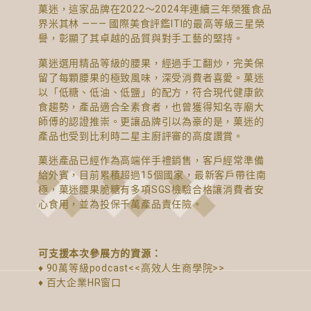
菓迷，這家品牌在2022～2024年連續三年榮獲食品
界米其林 ——— 國際美食評鑑ITI的最高等級三星榮
譽，彰顯了其卓越的品質與對手工藝的堅持。
菓迷選用精品等級的腰果，經過手工翻炒，完美保
留了每顆腰果的極致風味，深受消費者喜愛。菓迷
以「低糖、低油、低鹽」的配方，符合現代健康飲
食趨勢，產品適合全素食者，也曾獲得知名寺廟大
師傅的認證推崇。更讓品牌引以為豪的是，菓迷的
產品也受到比利時二星主廚評審的高度讚賞。
菓迷產品已經作為高端伴手禮銷售，客戶經常準備
給外賓，目前累積超過15個國家，最新客戶帶往南
極，菓迷腰果脆糖有多項SGS檢驗合格讓消費者安
心食用，並為投保千萬產品責任險。
可支援本次參展方的資源：
♦ 90萬等級podcast<<高效人生商學院>>
♦ 百大企業HR窗口