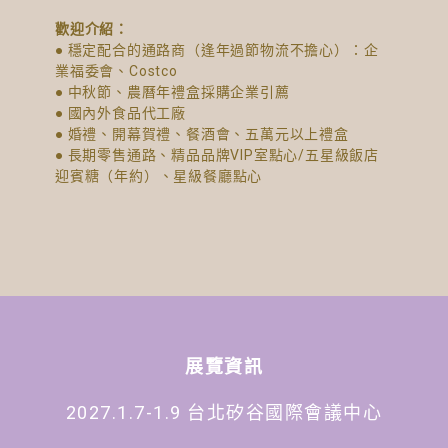
歡迎介紹：
● 穩定配合的通路商（逢年過節物流不擔心）：企
業福委會、Costco
● 中秋節、農曆年禮盒採購企業引薦
● 國內外食品代工廠
● 婚禮、開幕賀禮、餐酒會、五萬元以上禮盒
● 長期零售通路、精品品牌VIP室點心/五星級飯店
迎賓糖（年約）、星級餐廳點心
展覽資訊
2027.1.7-1.9 台北矽谷國際會議中心