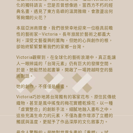
化的獨特語言。您是否曾想像過，當西方不朽的經
典名畫，遇見了東方島嶼的溫潤雅緻，會激盪出何
等絢爛的火花？
本屆亞洲商媒會，我們很榮幸地迎來一位極具前瞻
性的藝術家—Victoria。長年旅居於藝術之都義大
利，深受文藝復興的薰陶，但她的心與創作的根，
卻始終緊緊繫著我們的家鄉—台灣。
Victoria觀察到，在全球化的藝術浪潮中，真正能讓
人一眼辨識的「台灣元素」仍有巨大的發揮空間。
於是，她毅然拾起畫筆，開啟了一場跨越時空的藝
術對話。
她的創作，不僅僅是繪畫。
Victoria巧妙地將台灣獨有的客家花布、原住民傳統
織物，甚至是風中搖曳的梅花實體乾燥花，以一種
「虛實整合」的創新手法，細膩地融入畫布之中。
這些充滿生命力的元素，不僅為畫作增添了立體的
觸感與溫度，更賦予了作品深厚的文化敘事力。
最令人驚豔的，是她對世界名畫的「重塑」。試