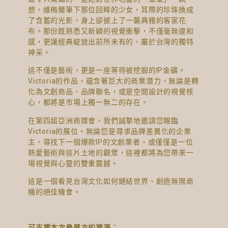
想，維梅爾筆下那位回眸的少女，耳際的珍珠換成
了含蓄的光影，身上卻披上了一襲典雅的客家花
布。那份既熟悉又新穎的視覺衝擊，不僅毫無違和
感，更讓經典綻放出前所未有的、屬於台灣的獨特
神采。
這不僅是藝術，更是一座等待被挖掘的IP金礦。
Victoria的作品，蘊含著巨大的商業潛力，無論是轉
化為文創商品、品牌聯名，或是空間設計的視覺核
心，都將是市場上獨一無二的存在。
在第四屆亞洲商媒會，我們誠摯地邀請您親臨
Victoria的展位。無論您是尋求品牌差異化的企業
主、尋找下一個爆款IP的文創業者，或僅僅是一位
熱愛藝術與這片土地的觀眾，這裡都將為您帶來一
場視覺與心靈的雙重震撼。
這是一個看見台灣文化如何鏈結世界、創造無限商
機的絕佳機會。
可支援本次參展方的資源：