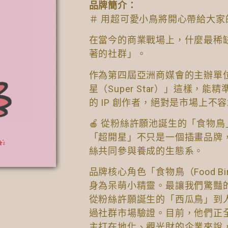
品牌簡介：
＃ 用超可愛小鳥將開心帶給大家
在當今的商業戰場上，什麼最稀
著的社群」。
作為第四屆亞洲商媒會的主辦單
星（Super Star）」這樣
的 IP 創作者，絕對是市場上不
🍎 從粉絲許願池誕生的「食物鳥
「超開星」不只是一個插畫品牌，它是一
絲共同參與養成的生態系。
品牌核心角色「食物鳥（Food 
身為呆萌小精靈。最讓我們驚豔
從粉絲許願誕生的「西瓜鳥」到
過社群市場驗證。目前，他們正
主打在地化、觀光財的企業來說