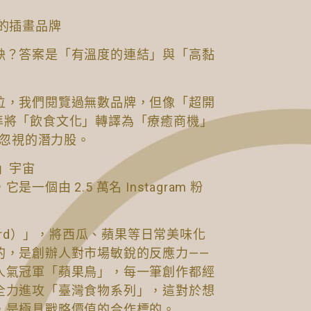
的插畫品牌
缺？答案是「有溫度的連結」與「高黏
位，我們閱覽過無數品牌，但像「超開
，能精準將「飲食文化」轉譯為「療癒商機」
容忽視的潛力股。
」宇宙
個由 2.5 萬名 Instagram 粉
Bird）」，將西瓜、蘋果等日常美味化
的，是創辦人對市場敏銳的反應力——
人氣冠軍「蘋果鳥」，每一筆創作都經
全力進攻「臺灣食物系列」，這對於想
，是極具戰略價值的合作標的。