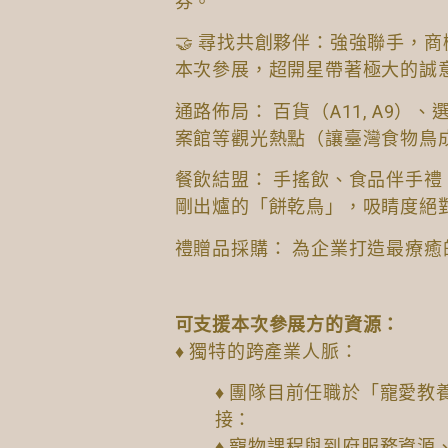
券。
🤝 尋找共創夥伴：強強聯手，商
本次參展，超開星帶著極大的誠
通路佈局： 百貨（A11, A9
案館等觀光熱點（讓臺灣食物鳥
餐飲結盟： 手搖飲、食品伴手
剛出爐的「餅乾鳥」，吸睛度絕
禮贈品採購： 為企業打造最療癒
可支援本次參展方的資源：
♦ 獨特的跨產業人脈：
♦ 團隊目前任職於「寵愛
接：
♦ 寵物課程與到府服務資源、演