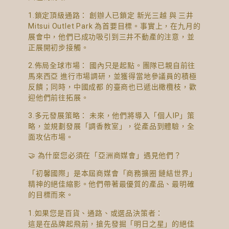
1.鎖定頂級通路： 創辦人已鎖定 新光三越 與 三井
Mitsui Outlet Park 為首要目標。事實上，在九月的
展會中，他們已成功吸引到三井不動產的注意，並
正展開初步接觸。
2.佈局全球市場： 國內只是起點。團隊已親自前往
馬來西亞 進行市場調研，並獲得當地參議員的積極
反饋；同時，中國成都 的臺商也已遞出橄欖枝，歡
迎他們前往拓展。
3.多元發展策略： 未來，他們將導入「個人IP」策
略，並規劃發展「調香教室」，從產品到體驗，全
面攻佔市場。
🤝 為什麼您必須在「亞洲商媒會」遇見他們？
「初馨國際」是本屆商媒會「商務擴圈 鏈結世界」
精神的絕佳縮影。他們帶著最優質的產品、最明確
的目標而來。
1.如果您是百貨、通路、或選品決策者：
這是在品牌起飛前，搶先發掘「明日之星」的絕佳