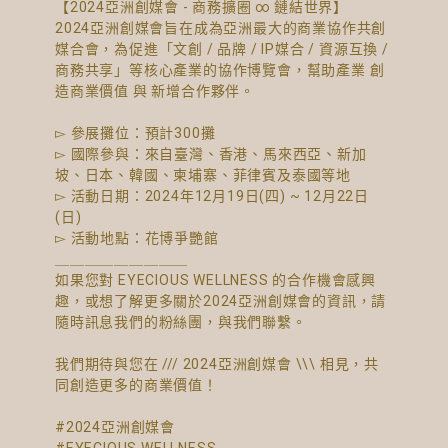
【2024亞洲創媒會 - 商務擴圈 ∞ 鏈結世界】 ​
2024亞洲創媒會旨在成為亞洲最大的商業協作共創
媒合會，為促進「文創 / 品牌 / IP媒合 / 資源互換 /
商務共享」等核心產業的協作博覽會，幫助產業 創
造商業價值 與 新增合作夥伴。
▻ 參展攤位：預計300攤 ​
▻ 國際參與：來自臺灣、香港、馬來西亞、新加
坡、日本、韓國、柬埔寨、菲律賓及泰國等地 ​
▻ 活動日期：2024年12月19日(四) ~ 12月22日
(日) ​
▻ 活動地點：花博爭艷館
＿＿＿＿＿＿＿＿＿
如果您對 EYECIOUS WELLNESS 的合作機會感興
趣，或想了解更多關於2024亞洲創媒會的資訊，請
隨時訊息我們的粉絲團，與我們聯繫。
我們期待與您在 /// 2024亞洲創媒會 \\\ 相見，共
同創造更多的商業價值！
#2024亞洲創媒會