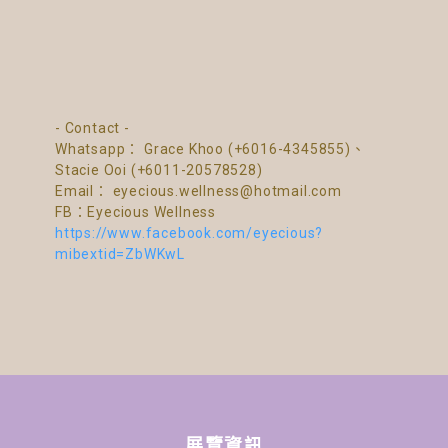
- Contact -
Whatsapp： Grace Khoo (+6016-4345855)、
Stacie Ooi (+6011-20578528)
Email： eyecious.wellness@hotmail.com
FB：Eyecious Wellness
https://www.facebook.com/eyecious?
mibextid=ZbWKwL
展覽資訊