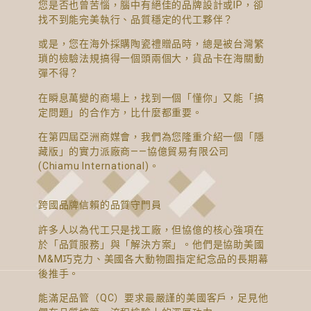
您是否也曾苦惱，腦中有絕佳的品牌設計或IP，卻
找不到能完美執行、品質穩定的代工夥伴？
或是，您在海外採購陶瓷禮贈品時，總是被台灣繁
瑣的檢驗法規搞得一個頭兩個大，貨品卡在海關動
彈不得？
在瞬息萬變的商場上，找到一個「懂你」又能「搞
定問題」的合作方，比什麼都重要。
在第四屆亞洲商媒會，我們為您隆重介紹一個「隱
藏版」的實力派廠商——協億貿易有限公司
(Chiamu International)。
跨國品牌信賴的品質守門員
許多人以為代工只是找工廠，但協億的核心強項在
於「品質服務」與「解決方案」。他們是協助美國
M&M巧克力、美國各大動物園指定紀念品的長期幕
後推手。
能滿足品管（QC）要求最嚴謹的美國客戶，足見他