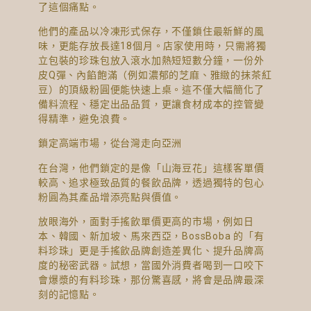
了這個痛點。
他們的產品以冷凍形式保存，不僅鎖住最新鮮的風
味，更能存放長達18個月。店家使用時，只需將獨
立包裝的珍珠包放入滾水加熱短短數分鐘，一份外
皮Q彈、內餡飽滿（例如濃郁的芝麻、雅緻的抹茶紅
豆）的頂級粉圓便能快速上桌。這不僅大幅簡化了
備料流程、穩定出品品質，更讓食材成本的控管變
得精準，避免浪費。
鎖定高端市場，從台灣走向亞洲
在台灣，他們鎖定的是像「山海豆花」這樣客單價
較高、追求極致品質的餐飲品牌，透過獨特的包心
粉圓為其產品增添亮點與價值。
放眼海外，面對手搖飲單價更高的市場，例如日
本、韓國、新加坡、馬來西亞，BossBoba 的「有
料珍珠」更是手搖飲品牌創造差異化、提升品牌高
度的秘密武器。試想，當國外消費者喝到一口咬下
會爆漿的有料珍珠，那份驚喜感，將會是品牌最深
刻的記憶點。