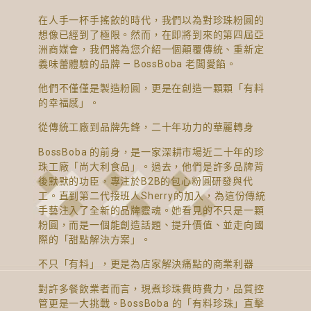
在人手一杯手搖飲的時代，我們以為對珍珠粉圓的
想像已經到了極限。然而，在即將到來的第四屆亞
洲商媒會，我們將為您介紹一個顛覆傳統、重新定
義味蕾體驗的品牌 — BossBoba 老闆愛餡。
他們不僅僅是製造粉圓，更是在創造一顆顆「有料
的幸福感」。
從傳統工廠到品牌先鋒，二十年功力的華麗轉身
BossBoba 的前身，是一家深耕市場近二十年的珍
珠工廠「尚大利食品」。過去，他們是許多品牌背
後默默的功臣，專注於B2B的包心粉圓研發與代
工。直到第二代接班人Sherry的加入，為這份傳統
手藝注入了全新的品牌靈魂。她看見的不只是一顆
粉圓，而是一個能創造話題、提升價值、並走向國
際的「甜點解決方案」。
不只「有料」，更是為店家解決痛點的商業利器
對許多餐飲業者而言，現煮珍珠費時費力，品質控
管更是一大挑戰。BossBoba 的「有料珍珠」直擊