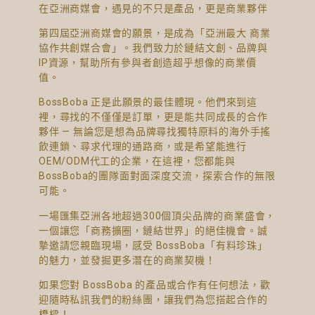
在亞洲商媒會，遇見的不只是產品，更是商業夥伴
第四屆亞洲商媒會的願景，是成為「亞洲最大 商業
協作共創媒合會」。我們致力於鏈結文創、品牌與
IP資源，幫助所有參與者創造超乎想像的商業價
值。
BossBoba 正是此願景的最佳體現。他們來到這
裡，尋找的不僅僅是訂單，更是能共同成長的合作
夥伴 — 無論您是想為品牌尋找獨特原料的海外手搖
飲連鎖、尋求代理的通路商，或是希望能進行
OEM/ODM代工的企業，在這裡，您都能與
BossBoba的團隊面對面深度交流，探索合作的無限
可能。
一場匯集亞洲各地超過300個頂尖品牌的商業盛會，
一個讓您「商務擴圈，鏈結世界」的絕佳機會。誠
摯邀請您親臨現場，感受 BossBoba「有料珍珠」
的魅力，並發掘更多潛在的商業契機！
如果您對 BossBoba 的產品或合作有任何想法，歡
迎隨時私訊我們的粉絲團，讓我們為您搭起合作的
橋樑！