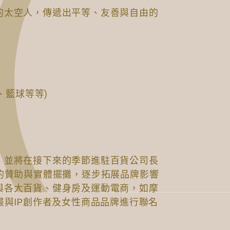
自在的太空人，傳遞出平等、友善與自由的
、籃球等等)
通路，並將在接下來的季節進駐百貨公司長
的贊助與實體擺攤，逐步拓展品牌影響
尋求與各大百貨、健身房及運動電商，如摩
與IP創作者及女性商品品牌進行聯名