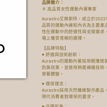
品牌簡介：
＃ 高品質女性運動內著專家
Aurastro艾樂斯特，成立於2
品質的運動內褲和內衣為主要產
性在運動中的舒適性與支撐需求
場上備受青睞的選擇。
【品牌特點】
♥︎ 舒適與技術創新：
Aurastro的運動內著採用輕
防臭效果，並使用熱壓褲邊技術
穿著體驗。
♥︎ 環保理念：
Aurastro採用天然纖維製作
現代消費者對環保的要求。
♥︎ 品牌形象：