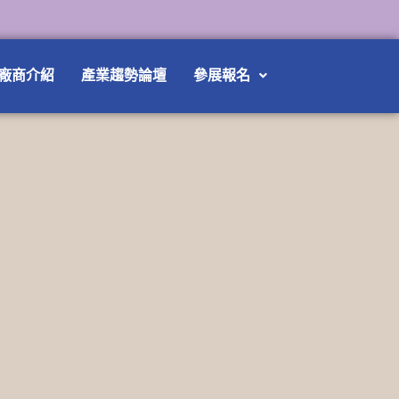
廠商介紹
產業趨勢論壇
參展報名