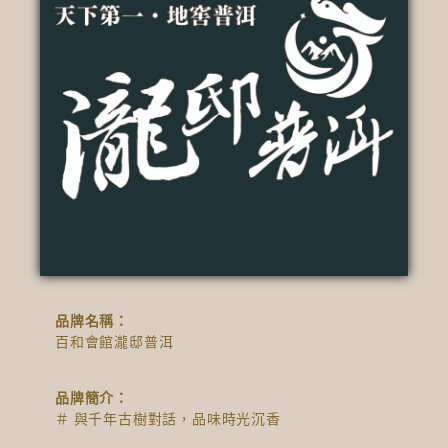
品牌名稱：
百和會館瀧邸普洱
品牌簡介：
＃ 與千年古樹對話，品味時光沉香