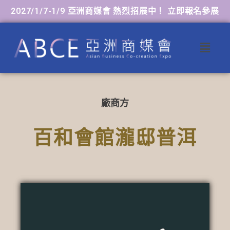
2027/1/7-1/9 亞洲商媒會 熱烈招展中！ 立即報名參展
廠商方
百和會館瀧邸普洱