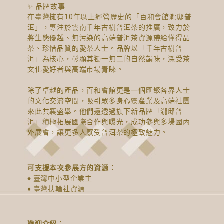
✨ 品牌故事
在臺灣擁有10年以上經營歷史的「百和會館瀧邸普
洱」，專注於雲南千年古樹普洱茶的推廣，致力於
將生態優越、無污染的高端普洱茶資源帶給懂得品
茶、珍惜品質的愛茶人士。品牌以「千年古樹普
洱」為核心，彰顯其獨一無二的自然韻味，深受茶
文化愛好者與高端市場青睞。
除了卓越的產品，百和會館更是一個匯聚各界人士
的文化交流空間，吸引眾多身心靈產業及高端社團
來此共襄盛舉。他們還透過旗下新品牌「瀧邸普
洱」積極拓展國際合作與曝光，成功參與多場國內
外展會，讓更多人感受普洱茶的極致魅力。
可支援本次參展方的資源：
♦ 臺灣中小型企業主
♦ 臺灣扶輪社資源