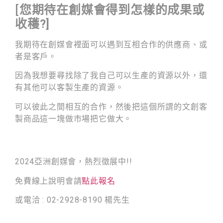
[
您期待在創媒會得到怎樣的成果或
收穫?]
我期待在創媒會裡面可以遇到
互相合作的供應商、
或
者是客戶。
因為我想要尋找
除了我自己可以生產的資源以外，
還
有其他可以客製生產的資源。
可以彼此之間相互的合作，
然後把這個所謂的文創客
製商品這一塊做市場把它做大
。
2024亞洲創媒會，熱烈徵展中!!
免費線上說明會請
點此報名
或電洽 : 02-2928-8190 楊先生