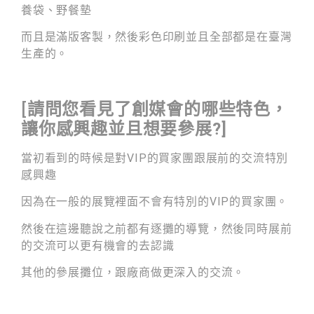
養袋、野餐墊
而且是滿版客製，
然後彩色印刷並且
全部都是在臺灣
生產的。
[
請問您看見了創媒會的哪些特色，
讓你感興趣並且想要參展?]
當初看到的時候是對VIP的買家團
跟展前的交流特別
感興趣
因為在一般的展覽裡面
不會有特別的VIP的買家團。
然後在這邊聽說之前都有逐攤的導覽，
然後同時展前
的交流可以更有機會的去認識
其他的參展攤位，跟廠商做更深入的交流
。