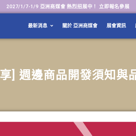
2027/1/7-1/9 亞洲商媒會 熱烈招展中！ 立即報名參展
最新消息
關於 亞洲商媒會
展會資訊
分享] 週邊商品開發須知與