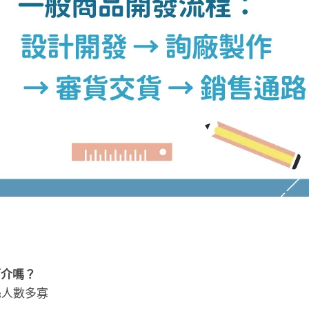
簡介嗎？
絲人數多寡