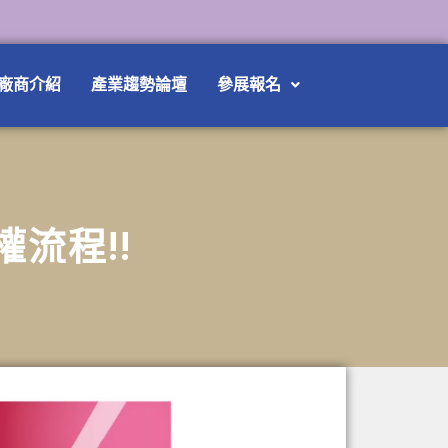
廠商介紹
產業趨勢論壇
參展報名
權流程!!